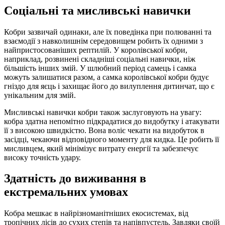
Соціальні та мисливські навички
Кобри зазвичай одинаки, але їх поведінка при полюванні та
взаємодії з навколишнім середовищем робить їх одними з
найпристосованіших рептилій. У королівської кобри,
наприклад, розвинені складніші соціальні навички, ніж
більшість інших змій. У шлюбний період самець і самка
можуть залишатися разом, а самка королівської кобри будує
гніздо для яєць і захищає його до вилуплення дитинчат, що є
унікальним для змій.
Мисливські навички кобри також заслуговують на увагу:
кобра здатна непомітно підкрадатися до видобутку і атакувати
її з високою швидкістю. Вона воліє чекати на видобуток в
засідці, чекаючи відповідного моменту для кидка. Це робить її
мисливцем, який мінімізує витрату енергії та забезпечує
високу точність удару.
Здатність до виживання в
екстремальних умовах
Кобра мешкає в найрізноманітніших екосистемах, від
тропічних лісів до сухих степів та напівпустель. Завдяки своїй