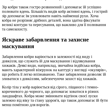
Зір кобри також гостро розвинений і допомагає їй успішно
полювати вдень. Більшість видів кобр активні вдень, і гострий
зір допомагає їм уловлювати навіть найменші рухи. Хоча
кобра не розрізняє дрібних деталей, вона здатна фіксувати
великі контури та пересування, що важливо для її полювання
та самозахисту.
Яскраве забарвлення та захисне
маскування
Забарвлення кобри варіюється в залежності від виду і
довкілля, що служить їй для маскування і відлякування
хижаків. Деякі види, наприклад, звичайна індійська кобра,
мають характерний візерунок на каптурі у вигляді «окулярів»,
що робить її легко впізнаваною. Таке забарвлення дозволяє їй
зливатися з довкіллям, забезпечуючи захист від хижаків.
Колір тіла у кобр варіюється від сірого, піщаного і темно-
коричневого до чорного, що допомагає ховатися в різних
ландшафтах. Кобра може змінювати відтінок своєї луски
залежно від віку та стану здоров'я, що також допомагає їй бути
менш помітною для ворогів.