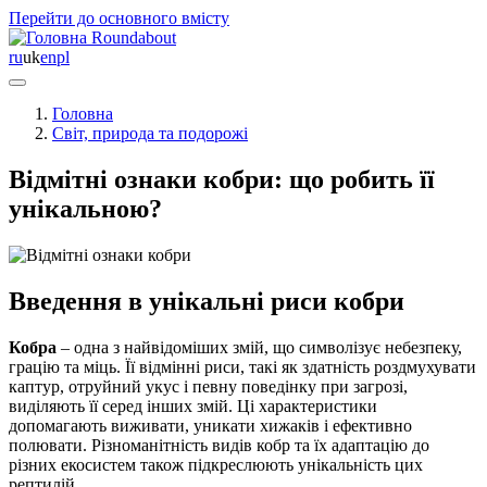
Перейти до основного вмісту
Roundabout
ru
uk
en
pl
Головна
Світ, природа та подорожі
Відмітні ознаки кобри: що робить її
унікальною?
Введення в унікальні риси кобри
Кобра
– одна з найвідоміших змій, що символізує небезпеку,
грацію та міць. Її відмінні риси, такі як здатність роздмухувати
каптур, отруйний укус і певну поведінку при загрозі,
виділяють її серед інших змій. Ці характеристики
допомагають виживати, уникати хижаків і ефективно
полювати. Різноманітність видів кобр та їх адаптацію до
різних екосистем також підкреслюють унікальність цих
рептилій.