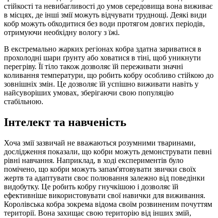
стійкості та невибагливості до умов середовища вона виживає
в місцях, де інші змії можуть відчувати труднощі. Деякі види
кобр можуть обходитися без води протягом довгих періодів,
отримуючи необхідну вологу з їжі.
В екстремально жарких регіонах кобра здатна зариватися в
прохолодні шари ґрунту або ховатися в тіні, щоб уникнути
перегріву. Її тіло також дозволяє їй переживати значні
коливання температури, що робить кобру особливо стійкою до
зовнішніх змін. Це дозволяє їй успішно виживати навіть у
найсуворіших умовах, зберігаючи свою популяцію
стабільною.
Інтелект та навченість
Хоча змії зазвичай не вважаються розумними тваринами,
дослідження показали, що кобри можуть демонструвати певні
рівні навчання. Наприклад, в ході експериментів було
помічено, що кобри можуть запам'ятовувати звички своїх
жертв та адаптувати своє полювання залежно від поведінки
видобутку. Це робить кобру гнучкішою і дозволяє їй
ефективніше використовувати свої навички для виживання.
Королівська кобра зокрема відома своїм розвиненим почуттям
території. Вона захищає свою територію від інших змій,