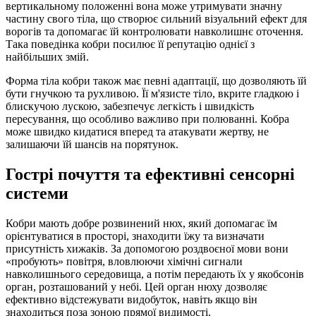
вертикальному положенні вона може утримувати значну
частину свого тіла, що створює сильний візуальний ефект для
ворогів та допомагає їй контролювати навколишнє оточення.
Така поведінка кобри посилює її репутацію однієї з
найбільших змій.
Форма тіла кобри також має певні адаптації, що дозволяють їй
бути гнучкою та рухливою. Її м'язисте тіло, вкрите гладкою і
блискучою лускою, забезпечує легкість і швидкість
пересування, що особливо важливо при полюванні. Кобра
може швидко кидатися вперед та атакувати жертву, не
залишаючи їй шансів на порятунок.
Гострі почуття та ефективні сенсорні
системи
Кобри мають добре розвинений нюх, який допомагає їм
орієнтуватися в просторі, знаходити їжу та визначати
присутність хижаків. За допомогою роздвоєної мови вони
«пробують» повітря, вловлюючи хімічні сигнали
навколишнього середовища, а потім передають їх у якобсонів
орган, розташований у небі. Цей орган нюху дозволяє
ефективно відстежувати видобуток, навіть якщо він
знаходиться поза зоною прямої видимості.