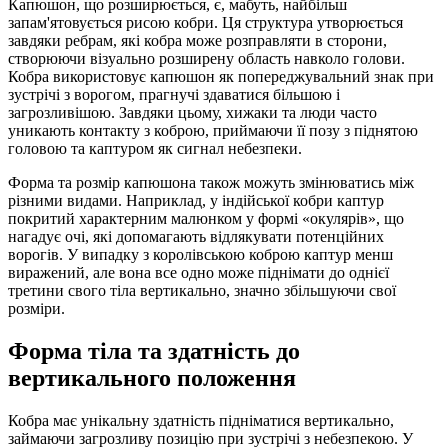
Капюшон, що розширюється, є, мабуть, найбільш
запам'ятовується рисою кобри. Ця структура утворюється
завдяки ребрам, які кобра може розправляти в сторони,
створюючи візуально розширену область навколо голови.
Кобра використовує капюшон як попереджувальний знак при
зустрічі з ворогом, прагнучі здаватися більшою і
загрозливішою. Завдяки цьому, хижаки та люди часто
уникають контакту з коброю, приймаючи її позу з піднятою
головою та каптуром як сигнал небезпеки.
Форма та розмір капюшона також можуть змінюватись між
різними видами. Наприклад, у індійської кобри каптур
покритий характерним малюнком у формі «окулярів», що
нагадує очі, які допомагають відлякувати потенційних
ворогів. У випадку з королівською коброю каптур менш
виражений, але вона все одно може піднімати до однієї
третини свого тіла вертикально, значно збільшуючи свої
розміри.
Форма тіла та здатність до
вертикального положення
Кобра має унікальну здатність підніматися вертикально,
займаючи загрозливу позицію при зустрічі з небезпекою. У