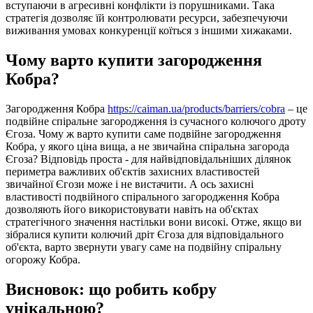
вступаючи в агресивні конфлікти із порушниками. Така
стратегія дозволяє їй контролювати ресурси, забезпечуючи
виживання умовах конкуренції коїться з іншими хижаками.
Чому варто купити загородження
Кобра?
Загородження Кобра
https://caiman.ua/products/barriers/cobra
– це
подвійне спіральне загородження із сучасного колючого дроту
Єгоза. Чому ж варто купити саме подвійне загородження
Кобра, у якого ціна вища, а не звичайна спіральна загорода
Єгоза? Відповідь проста - для найвідповідальніших ділянок
периметра важливих об'єктів захисних властивостей
звичайної Єгози може і не вистачити. А ось захисні
властивості подвійного спірального загородження Кобра
дозволяють його використовувати навіть на об'єктах
стратегічного значення настільки вони високі. Отже, якщо ви
зібралися купити колючий дріт Єгоза для відповідального
об'єкта, варто звернути увагу саме на подвійну спіральну
огорожу Кобра.
Висновок: що робить кобру
унікальною?