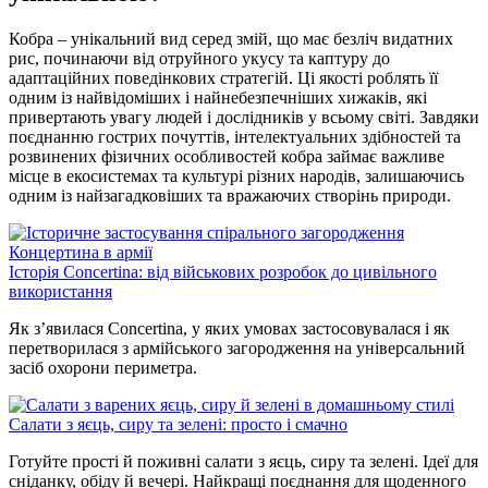
Кобра – унікальний вид серед змій, що має безліч видатних
рис, починаючи від отруйного укусу та каптуру до
адаптаційних поведінкових стратегій. Ці якості роблять її
одним із найвідоміших і найнебезпечніших хижаків, які
привертають увагу людей і дослідників у всьому світі. Завдяки
поєднанню гострих почуттів, інтелектуальних здібностей та
розвинених фізичних особливостей кобра займає важливе
місце в екосистемах та культурі різних народів, залишаючись
одним із найзагадковіших та вражаючих створінь природи.
Історія Concertina: від військових розробок до цивільного
використання
Як з’явилася Concertina, у яких умовах застосовувалася і як
перетворилася з армійського загородження на універсальний
засіб охорони периметра.
Салати з яєць, сиру та зелені: просто і смачно
Готуйте прості й поживні салати з яєць, сиру та зелені. Ідеї для
сніданку, обіду й вечері. Найкращі поєднання для щоденного