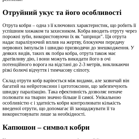
Отруйний укус та його особливості
Отрута кобри – одна з її ключових характеристик, що робить її
успішним хижаком та захисником. Кобра вводить отруту через
порожні зуби, використовуючи їх як "шприци". Ця отрута
надає паралізуючий вплив на жертву, блокуючи передачу
нервових імпульсів і швидко призводячи до знешкодження. У
деяких видів, таких як побра кобра, отрута також має
дратівливу дію, і вони можуть викидати його в очі
потенційного ворога на відстані до 2-3 метрів, викликаючи
різкі болючі відчуття і тимчасову сліпоту.
Склад отрути кобр варіюється між видами, але зазвичай він
багатий на нейротоксини і цитотоксини, що забезпечують
швидку паралізацію. Така ефективність дозволяє неначе
полювати на тварин значно більше її самої. Унікальною
особливістю є і здатність кобри контролювати кількість
введеної отрути, що допомагає їй заощаджувати її та
використовувати лише за необхідності.
Капюшон – символ кобри