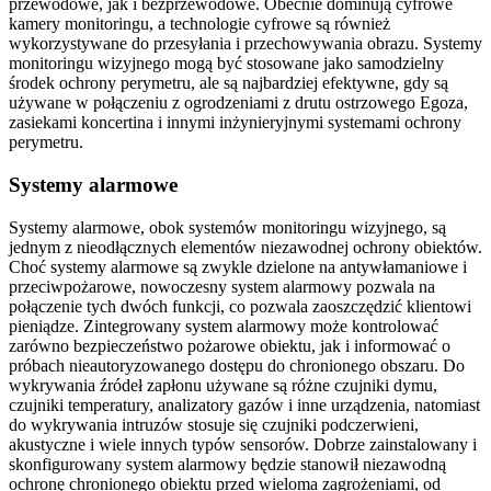
przewodowe, jak i bezprzewodowe. Obecnie dominują cyfrowe
kamery monitoringu, a technologie cyfrowe są również
wykorzystywane do przesyłania i przechowywania obrazu. Systemy
monitoringu wizyjnego mogą być stosowane jako samodzielny
środek ochrony perymetru, ale są najbardziej efektywne, gdy są
używane w połączeniu z ogrodzeniami z drutu ostrzowego Egoza,
zasiekami koncertina i innymi inżynieryjnymi systemami ochrony
perymetru.
Systemy alarmowe
Systemy alarmowe, obok systemów monitoringu wizyjnego, są
jednym z nieodłącznych elementów niezawodnej ochrony obiektów.
Choć systemy alarmowe są zwykle dzielone na antywłamaniowe i
przeciwpożarowe, nowoczesny system alarmowy pozwala na
połączenie tych dwóch funkcji, co pozwala zaoszczędzić klientowi
pieniądze. Zintegrowany system alarmowy może kontrolować
zarówno bezpieczeństwo pożarowe obiektu, jak i informować o
próbach nieautoryzowanego dostępu do chronionego obszaru. Do
wykrywania źródeł zapłonu używane są różne czujniki dymu,
czujniki temperatury, analizatory gazów i inne urządzenia, natomiast
do wykrywania intruzów stosuje się czujniki podczerwieni,
akustyczne i wiele innych typów sensorów. Dobrze zainstalowany i
skonfigurowany system alarmowy będzie stanowił niezawodną
ochronę chronionego obiektu przed wieloma zagrożeniami, od