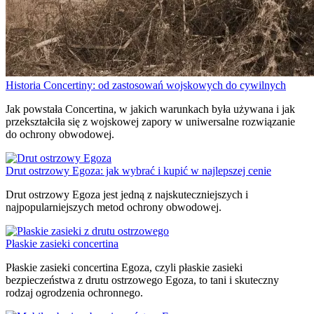
Historia Concertiny: od zastosowań wojskowych do cywilnych
Jak powstała Concertina, w jakich warunkach była używana i jak
przekształciła się z wojskowej zapory w uniwersalne rozwiązanie
do ochrony obwodowej.
Drut ostrzowy Egoza: jak wybrać i kupić w najlepszej cenie
Drut ostrzowy Egoza jest jedną z najskuteczniejszych i
najpopularniejszych metod ochrony obwodowej.
Płaskie zasieki concertina
Płaskie zasieki concertina Egoza, czyli płaskie zasieki
bezpieczeństwa z drutu ostrzowego Egoza, to tani i skuteczny
rodzaj ogrodzenia ochronnego.