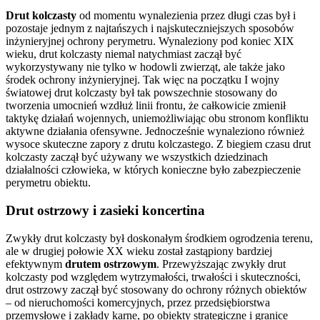
Drut kolczasty
od momentu wynalezienia przez długi czas był i
pozostaje jednym z najtańszych i najskuteczniejszych sposobów
inżynieryjnej ochrony perymetru. Wynaleziony pod koniec XIX
wieku, drut kolczasty niemal natychmiast zaczął być
wykorzystywany nie tylko w hodowli zwierząt, ale także jako
środek ochrony inżynieryjnej. Tak więc na początku I wojny
światowej drut kolczasty był tak powszechnie stosowany do
tworzenia umocnień wzdłuż linii frontu, że całkowicie zmienił
taktykę działań wojennych, uniemożliwiając obu stronom konfliktu
aktywne działania ofensywne. Jednocześnie wynaleziono również
wysoce skuteczne zapory z drutu kolczastego. Z biegiem czasu drut
kolczasty zaczął być używany we wszystkich dziedzinach
działalności człowieka, w których konieczne było zabezpieczenie
perymetru obiektu.
Drut ostrzowy i zasieki koncertina
Zwykły drut kolczasty był doskonałym środkiem ogrodzenia terenu,
ale w drugiej połowie XX wieku został zastąpiony bardziej
efektywnym
drutem ostrzowym
. Przewyższając zwykły drut
kolczasty pod względem wytrzymałości, trwałości i skuteczności,
drut ostrzowy zaczął być stosowany do ochrony różnych obiektów
– od nieruchomości komercyjnych, przez przedsiębiorstwa
przemysłowe i zakłady karne, po obiekty strategiczne i granice