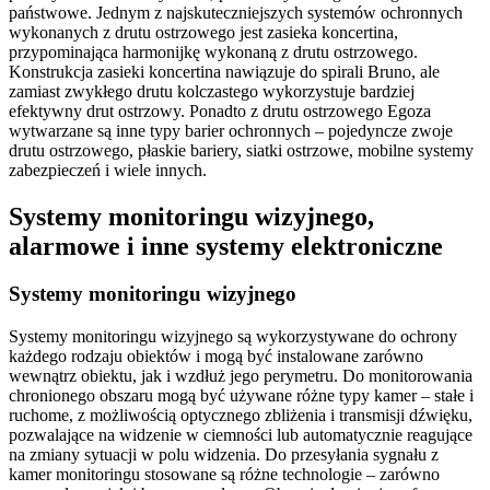
państwowe. Jednym z najskuteczniejszych systemów ochronnych
wykonanych z drutu ostrzowego jest zasieka koncertina,
przypominająca harmonijkę wykonaną z drutu ostrzowego.
Konstrukcja zasieki koncertina nawiązuje do spirali Bruno, ale
zamiast zwykłego drutu kolczastego wykorzystuje bardziej
efektywny drut ostrzowy. Ponadto z drutu ostrzowego Egoza
wytwarzane są inne typy barier ochronnych – pojedyncze zwoje
drutu ostrzowego, płaskie bariery, siatki ostrzowe, mobilne systemy
zabezpieczeń i wiele innych.
Systemy monitoringu wizyjnego,
alarmowe i inne systemy elektroniczne
Systemy monitoringu wizyjnego
Systemy monitoringu wizyjnego są wykorzystywane do ochrony
każdego rodzaju obiektów i mogą być instalowane zarówno
wewnątrz obiektu, jak i wzdłuż jego perymetru. Do monitorowania
chronionego obszaru mogą być używane różne typy kamer – stałe i
ruchome, z możliwością optycznego zbliżenia i transmisji dźwięku,
pozwalające na widzenie w ciemności lub automatycznie reagujące
na zmiany sytuacji w polu widzenia. Do przesyłania sygnału z
kamer monitoringu stosowane są różne technologie – zarówno